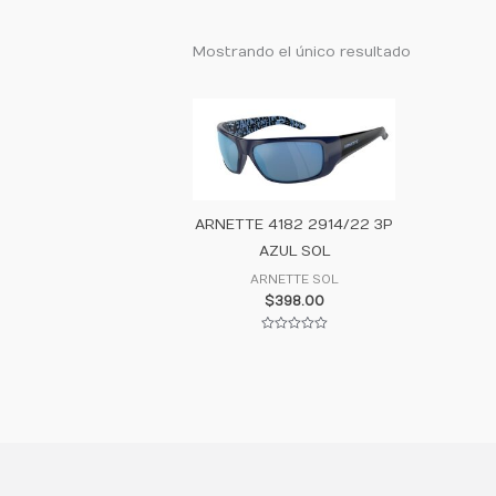
Mostrando el único resultado
ARNETTE 4182 2914/22 3P
AZUL SOL
ARNETTE SOL
$
398.00
Valorado
con
0
de
5