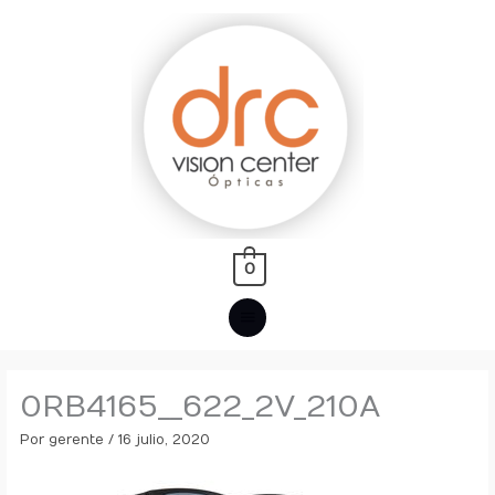
Ir
MENÚ
al
PRINCIPAL
contenido
0
0RB4165__622_2V_210A
Por
gerente
/
16 julio, 2020