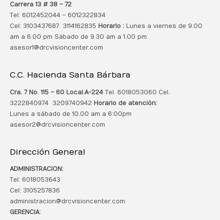
Carrera 13 # 38 – 72
Tel: 6012452044 – 6012322834
Cel: 3103437687 3114162835
Horario :
Lunes a viernes de 9.00
am a 6.00 pm Sábado de 9.30 am a 1.00 pm
asesor1@drcvisioncenter.com
C.C. Hacienda Santa Bárbara
Cra. 7 No. 115 – 60 Local.
A-224
Tel. 6018053060 Cel.
3222840974 3209740942
Horario de atención:
Lunes a sábado de 10.00 am a 6:00pm
asesor2@drcvisioncenter.com
Dirección General
ADMINISTRACION:
Tel: 6018053643
Cel: 3105257836
administracion@drcvisioncenter.com
GERENCIA: