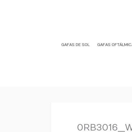
Ir
al
contenido
GAFAS DE SOL
GAFAS OFTÁLMIC
0RB3016__