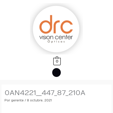
Ir
MENÚ
al
PRINCIPAL
contenido
0
0AN4221__447_87_210A
Por
gerente
/
8 octubre, 2021