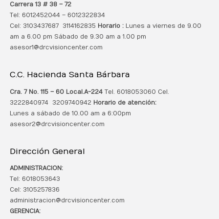
Carrera 13 # 38 – 72
Tel: 6012452044 – 6012322834
Cel: 3103437687 3114162835
Horario :
Lunes a viernes de 9.00
am a 6.00 pm Sábado de 9.30 am a 1.00 pm
asesor1@drcvisioncenter.com
C.C. Hacienda Santa Bárbara
Cra. 7 No. 115 – 60 Local.
A-224
Tel. 6018053060 Cel.
3222840974 3209740942
Horario de atención:
Lunes a sábado de 10.00 am a 6:00pm
asesor2@drcvisioncenter.com
Dirección General
ADMINISTRACION:
Tel: 6018053643
Cel: 3105257836
administracion@drcvisioncenter.com
GERENCIA: